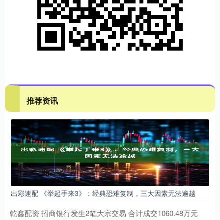
推荐资讯
出彩速配 《举起手来3》：经典恐难复制，三大因素无法逾越
乾鑫配资 招商银行发生2笔大宗交易 合计成交1060.48万元