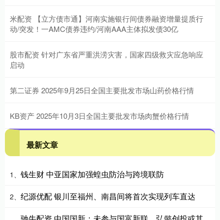
米配资 【立方债市通】河南实施银行间债券融资增量提质行
动/突发！一AMC债券违约/河南AAA主体拟发债30亿
股市配资 针对广东省严重洪涝灾害，国家四级救灾应急响应
启动
第二证券 2025年9月25日全国主要批发市场山药价格行情
KB资产 2025年10月3日全国主要批发市场肉蟹价格行情
最新文章
钱生财 中亚国家加强蝗虫防治与跨境联防
1、
纪源优配 银川至福州、南昌间将首次实现列车直达
2、
驰牛配资 中国国新：未参与国富新联、弘懿创投或其