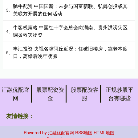
驰牛配资 中国国新：未参与国富新联、弘懿创投或其
3、
关联方开展的任何活动
牛客栈策略 中国红十字会总会向湖南、贵州洪涝灾区
4、
调拨救灾物资
丰汇投资 央视名嘴阿丘近况：住破旧楼房，靠老本度
5、
日，离婚后晚年凄凉
汇融优配官
股票配资资
股票配资客
正规炒股平
网
金
服
台有哪些
友情链接：
Powered by
汇融优配官网
RSS地图
HTML地图