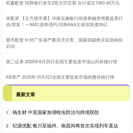
乾鑫配资 招商银行发生2笔大宗交易 合计成交1060.48万元
米配资 【立方债市通】河南实施银行间债券融资增量提质行
动/突发！一AMC债券违约/河南AAA主体拟发债30亿
股市配资 针对广东省严重洪涝灾害，国家四级救灾应急响应
启动
第二证券 2025年9月25日全国主要批发市场山药价格行情
KB资产 2025年10月3日全国主要批发市场肉蟹价格行情
最新文章
钱生财 中亚国家加强蝗虫防治与跨境联防
1、
纪源优配 银川至福州、南昌间将首次实现列车直达
2、