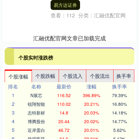
显示，财通转债信用级别为“....
易方达证券
查看：
112
分类：
汇融优配官网
汇融优配官网文章已加载完成
个股实时涨跌榜
个股跌幅
个股流入
个股流出
换手率
个股涨幅
排名
名称
最新价
涨幅
换手率
1
N展芯
116.52
396.89%
79.39%
2
锐翔智能
110.02
20.21%
16.80%
3
志特新材
14.8
20.03%
14.18%
4
博腾股份
20.44
20.02%
14.77%
5
近岸蛋白
46.72
20.01%
5.62%
6
毕得医药
61.6
20.01%
6.12%