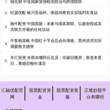
钱生财 中亚国家加强蝗虫防治与跨境联防
1、
纪源优配 银川至福州、南昌间将首次实现列车直达
2、
驰牛配资 中国国新：未参与国富新联、弘懿创投或其
3、
关联方开展的任何活动
牛客栈策略 中国红十字会总会向湖南、贵州洪涝灾区
4、
调拨救灾物资
丰汇投资 央视名嘴阿丘近况：住破旧楼房，靠老本度
5、
日，离婚后晚年凄凉
汇融优配官
股票配资资
股票配资客
正规炒股平
网
金
服
台有哪些