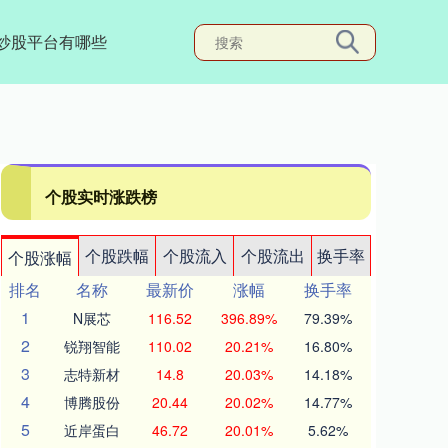
炒股平台有哪些
个股实时涨跌榜
个股跌幅
个股流入
个股流出
换手率
个股涨幅
排名
名称
最新价
涨幅
换手率
1
N展芯
116.52
396.89%
79.39%
2
锐翔智能
110.02
20.21%
16.80%
3
志特新材
14.8
20.03%
14.18%
4
博腾股份
20.44
20.02%
14.77%
5
近岸蛋白
46.72
20.01%
5.62%