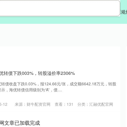
融优配官网
股票配资资金
股票配资客服
正规
优转债下跌003%，转股溢价率2306%
债收盘下跌0.03%，报124.66元/张，成交额6642.18万元，转股
显示，海优转债信用级别为“A”，债....
-12
来源：财牛配资官网
查看：
131
分类：
汇融优配官网
网文章已加载完成