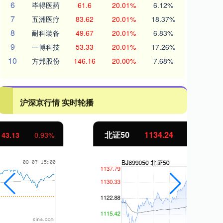
6
毕得医药
61.6
20.01%
6.12%
7
五洲医疗
83.62
20.01%
18.37%
8
耐科装备
49.67
20.01%
6.83%
9
一博科技
53.33
20.01%
17.26%
10
方邦股份
146.16
20.00%
7.68%
沪深京行情 实时轮播
北证50
1134.24
创
11.37
1.01%