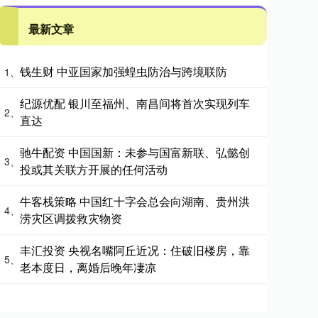
最新文章
钱生财 中亚国家加强蝗虫防治与跨境联防
1、
纪源优配 银川至福州、南昌间将首次实现列车
2、
直达
驰牛配资 中国国新：未参与国富新联、弘懿创
3、
投或其关联方开展的任何活动
牛客栈策略 中国红十字会总会向湖南、贵州洪
4、
涝灾区调拨救灾物资
丰汇投资 央视名嘴阿丘近况：住破旧楼房，靠
5、
老本度日，离婚后晚年凄凉