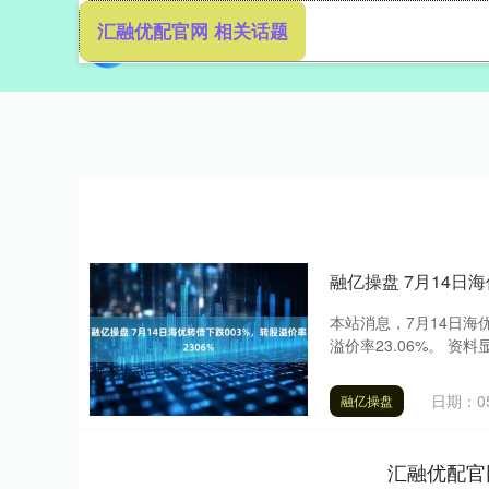
汇融优配官网 相关话题
首页
汇
融亿操盘 7月14日海
本站消息，7月14日海优转
溢价率23.06%。 资料
日期：05
融亿操盘
汇融优配官