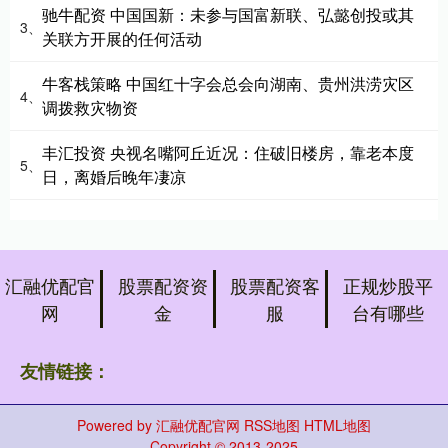
驰牛配资 中国国新：未参与国富新联、弘懿创投或其
3、
关联方开展的任何活动
牛客栈策略 中国红十字会总会向湖南、贵州洪涝灾区
4、
调拨救灾物资
丰汇投资 央视名嘴阿丘近况：住破旧楼房，靠老本度
5、
日，离婚后晚年凄凉
汇融优配官
股票配资资
股票配资客
正规炒股平
网
金
服
台有哪些
友情链接：
Powered by
汇融优配官网
RSS地图
HTML地图
Copyright
© 2013-2025