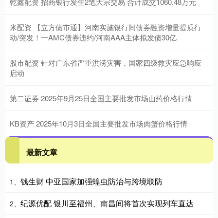
乾鑫配资 招商银行发生2笔大宗交易 合计成交1060.48万元
米配资 【立方债市通】河南实施银行间债券融资增量提质行
动/突发！一AMC债券违约/河南AAA主体拟发债30亿
股市配资 针对广东省严重洪涝灾害，国家四级救灾应急响应
启动
第二证券 2025年9月25日全国主要批发市场山药价格行情
KB资产 2025年10月3日全国主要批发市场肉蟹价格行情
最新文章
钱生财 中亚国家加强蝗虫防治与跨境联防
1、
纪源优配 银川至福州、南昌间将首次实现列车直达
2、